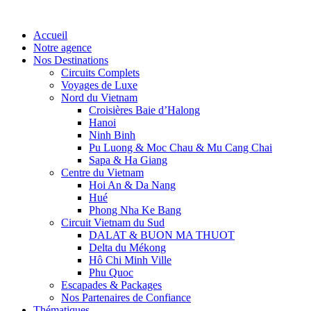
Accueil
Notre agence
Nos Destinations
Circuits Complets
Voyages de Luxe
Nord du Vietnam
Croisières Baie d’Halong
Hanoi
Ninh Binh
Pu Luong & Moc Chau & Mu Cang Chai
Sapa & Ha Giang
Centre du Vietnam
Hoi An & Da Nang
Hué
Phong Nha Ke Bang
Circuit Vietnam du Sud
DALAT & BUON MA THUOT
Delta du Mékong
Hô Chi Minh Ville
Phu Quoc
Escapades & Packages
Nos Partenaires de Confiance
Thématiques