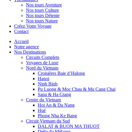
Nos tours Aventure
Nos tours Culture
Nos tours Détente
Nos tours Nature
Créez Votre Voyage
Contact
Accueil
Notre agence
Nos Destinations
Circuits Complets
Voyages de Luxe
Nord du Vietnam
Croisières Baie d’Halong
Hanoi
Ninh Binh
Pu Luong & Moc Chau & Mu Cang Chai
Sapa & Ha Giang
Centre du Vietnam
Hoi An & Da Nang
Hué
Phong Nha Ke Bang
Circuit Vietnam du Sud
DALAT & BUON MA THUOT
Delta du Mékong