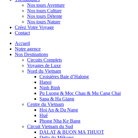
Nos tours Aventure
Nos tours Culture
Nos tours Détente
Nos tours Nature
Créez Votre Voyage
Contact
Accueil
Notre agence
Nos Destinations
Circuits Complets
Voyages de Luxe
Nord du Vietnam
Croisières Baie d’Halong
Hanoi
Ninh Binh
Pu Luong & Moc Chau & Mu Cang Chai
Sapa & Ha Giang
Centre du Vietnam
Hoi An & Da Nang
Hué
Phong Nha Ke Bang
Circuit Vietnam du Sud
DALAT & BUON MA THUOT
Delta du Mékong