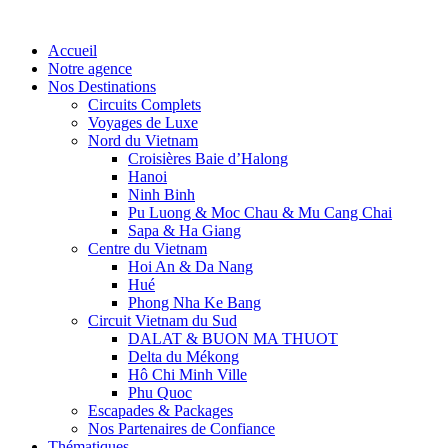
Accueil
Notre agence
Nos Destinations
Circuits Complets
Voyages de Luxe
Nord du Vietnam
Croisières Baie d’Halong
Hanoi
Ninh Binh
Pu Luong & Moc Chau & Mu Cang Chai
Sapa & Ha Giang
Centre du Vietnam
Hoi An & Da Nang
Hué
Phong Nha Ke Bang
Circuit Vietnam du Sud
DALAT & BUON MA THUOT
Delta du Mékong
Hô Chi Minh Ville
Phu Quoc
Escapades & Packages
Nos Partenaires de Confiance
Thématiques