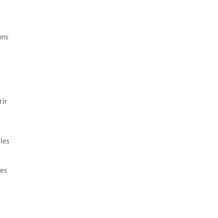
ons
rir
.
les
nes