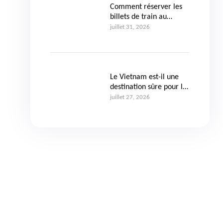
Comment réserver les
billets de train au
Vietnam ?
juillet 31, 2026
Le Vietnam est-il une
destination sûre pour les
voyageurs ?
juillet 27, 2026