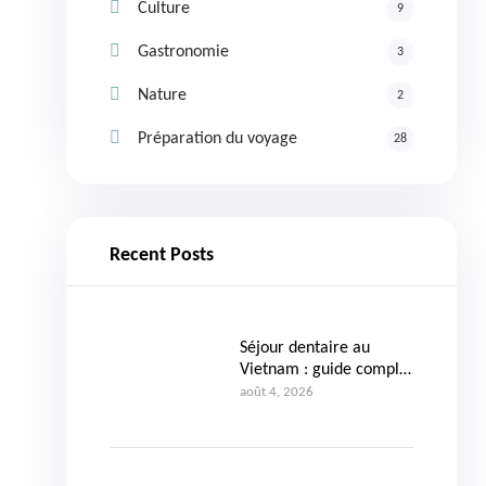
Culture
9
Gastronomie
3
Nature
2
Préparation du voyage
28
Recent Posts
Séjour dentaire au
Vietnam : guide complet
pour organiser vos soins
août 4, 2026
en toute confiance