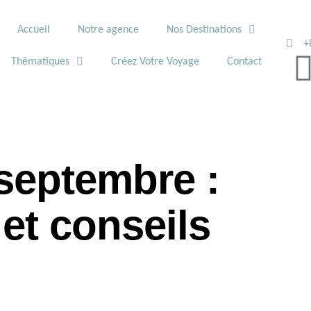
Accueil
Notre agence
Nos Destinations
+
Thématiques
Créez Votre Voyage
Contact
septembre :
 et conseils