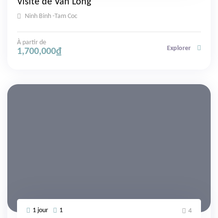
Visite de Van Long
Ninh Binh -Tam Coc
À partir de
Explorer
1,700,000
₫
1 jour
1
4