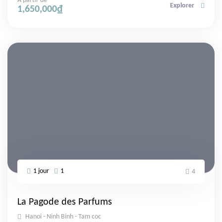
À partir de
Explorer
1,650,000
₫
1 jour
1
4
La Pagode des Parfums
Hanoi - Ninh Binh - Tam coc