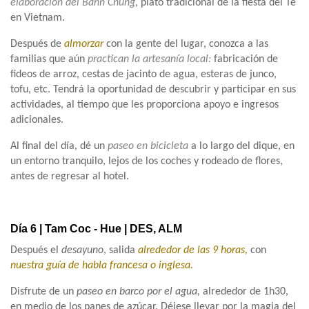
elaboración del Bánh Chung
, plato tradicional de la fiesta del Te
en Vietnam.
Después de
almorzar
con la gente del lugar, conozca a las
familias que aún
practican la artesanía local:
fabricación de
fideos de arroz, cestas de jacinto de agua, esteras de junco,
tofu, etc. Tendrá la oportunidad de descubrir y participar en sus
actividades, al tiempo que les proporciona apoyo e ingresos
adicionales.
Al final del día, dé un
paseo en bicicleta
a lo largo del dique, en
un entorno tranquilo, lejos de los coches y rodeado de flores,
antes de regresar al hotel.
Día 6 | Tam Coc - Hue | DES, ALM
Después el
desayuno
, salida
alrededor de las 9 horas,
con
nuestra guía de habla francesa o inglesa.
Disfrute de un
paseo en barco por el agua,
alrededor de 1h30,
en medio de los panes de azúcar. Déjese llevar por la magia del