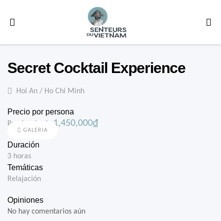
Secret Cocktail Experience
Hoi An / Ho Chi Minh
Precio por persona
1,450,000
₫
Precios desde
GALERIA
Duración
3 horas
Temáticas
Relajación
Opiniones
No hay comentarios aún