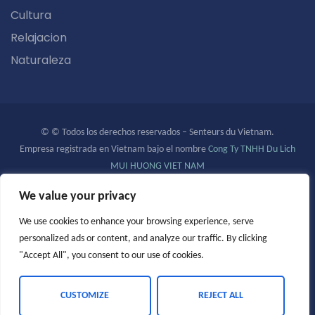
Cultura
Relajacion
Naturaleza
© © Todos los derechos reservados – Senteurs du Vietnam.
Empresa registrada en Vietnam bajo el nombre
Cong Ty TNHH Du Lich
MUI HUONG VIET NAM
Licencia Turística N°
46-081/2023/CDLQGVN-GP LHQT
We value your privacy
Gracias :
We use cookies to enhance your browsing experience, serve
LesMichels.fr para el sitio web
personalized ads or content, and analyze our traffic. By clicking
Pascal HARLES +32 491 35 86 80 para el logotipo
"Accept All", you consent to our use of cookies.
Ha and Christian – Le
Bistro
& les
Jardins de la Carambole
CUSTOMIZE
REJECT ALL
Blog
Consejos útiles
Términos y Condiciones
Contacto
Aviso Legal