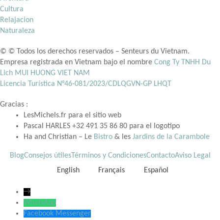
Cultura
Relajacion
Naturaleza
© © Todos los derechos reservados – Senteurs du Vietnam.
Empresa registrada en Vietnam bajo el nombre
Cong Ty TNHH Du
Lich MUI HUONG VIET NAM
Licencia Turística N°
46-081/2023/CDLQGVN-GP LHQT
Gracias :
LesMichels.fr para el sitio web
Pascal HARLES +32 491 35 86 80 para el logotipo
Ha and Christian – Le
Bistro
& les
Jardins de la Carambole
Blog
Consejos útiles
Términos y Condiciones
Contacto
Aviso Legal
English
Français
Español
→
WhatsApp
Facebook Messenger