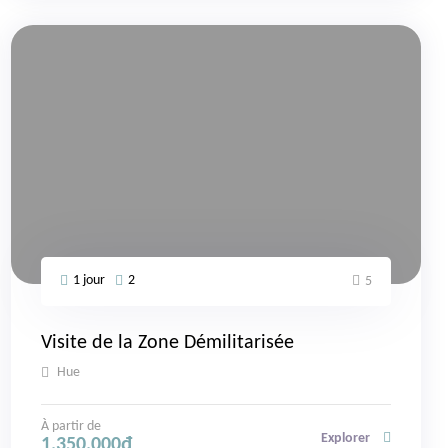
1 jour
2
5
Visite de la Zone Démilitarisée
Hue
À partir de
Explorer
1,350,000
₫