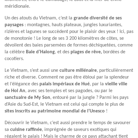
méridionale.
Un des atouts du Vietnam, c’est la
grande diversité de ses
paysages
: montagnes, hauts plateaux, jungles luxuriantes,
rizières et lagunes se succèdent pour le plaisir des yeux ! Ici, pas
de monotonie ! Le long de ses 3 200 kilomètres de côtes, se
dévoilent des baies parsemées de formes déchiquetées, comme
la célèbre
Baie d’Halong
, et des
plages de rêve,
bordées de
cocotiers.
Le Vietnam, s’est aussi une
culture millénaire
, particulièrement
riche et diverse. Comment ne pas être ébloui par la splendeur
et l’élégance des
palais impériaux de Hué
, par la
vieille ville
de Hoi An
, avec ses temples et ses pagodes, ou par le
sanctuaire de My Son
, entouré par la jungle ? Parmi les pays
d’Asie du Sud-Est, le Vietnam est celui qui compte le plus de
sites inscrits au patrimoine mondial de l’Unesco
!
Découvrir le Vietnam, c’est aussi prendre le temps de savourer
sa
cuisine raffinée
, imprégnée de saveurs exotiques qui
régalent le palais ! Mais le charme de ce pays attachant tient