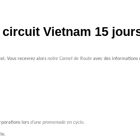
ircuit Vietnam 15 jours
tel
.
Vous recevrez alors
notre Carnet de Route
avec des informations 
rporations lors
d’une promenade en cyclo.
lle.