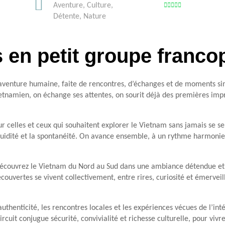
Aventure
,
Culture
,
Détente
,
Nature
rs en petit groupe fran
e aventure humaine, faite de rencontres, d’échanges et de moments si
vietnamien, on échange ses attentes, on sourit déjà des premières i
r celles et ceux qui souhaitent explorer le Vietnam sans jamais se sen
a fluidité et la spontanéité. On avance ensemble, à un rythme harmon
découvrez le Vietnam du Nord au Sud dans une ambiance détendue et 
découvertes se vivent collectivement, entre rires, curiosité et émerv
authenticité, les rencontres locales et les expériences vécues de l’int
circuit conjugue sécurité, convivialité et richesse culturelle, pour vi