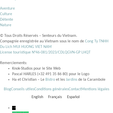
Aventure
Culture
Détente
Nature
© Tous Droits Réservés – Senteurs du Vietnam.
Compagnie enregistrée au Vietnam sous le nom de
Cong Ty TNHH
Du Lich MUI HUONG VIET NAM
License touristique N°46-081/2023/CDLQGVN-GP LHQT
Remerciements:
Knok-Studios pour le Site Web
Pascal HARLES (+32 491 35 86 80) pour le Logo
Ha et Christian – Le
Bistro
et les
Jardins
de la Carambole
Blog
Conseils utiles
Conditions générales
Contact
Mentions légales
English
Français
Español
→