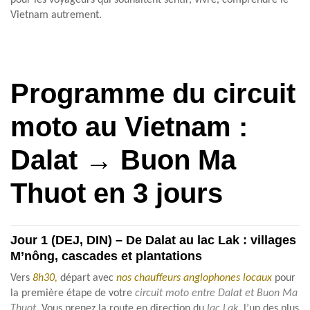
pour les voyageurs qui souhaitent sentir, vivre, comprendre le
Vietnam autrement.
Programme du c
ircuit
moto au Vietnam :
Dalat → Buon Ma
Thuot en 3 jours
Jour 1 (DEJ, DIN) – De Dalat au lac Lak : villages
M’nông, cascades et plantations
Vers
8h30,
départ avec
nos chauffeurs anglophones locaux
pour
la première étape de votre
circuit moto entre Dalat et Buon Ma
Thuot.
Vous prenez la route en direction du
lac Lak,
l’un des plus