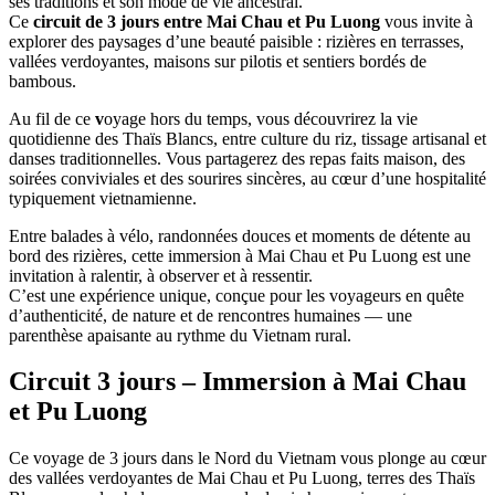
ses traditions et son mode de vie ancestral.
Ce
circuit de 3 jours entre Mai Chau et Pu Luong
vous invite à
explorer des paysages d’une beauté paisible : rizières en terrasses,
vallées verdoyantes, maisons sur pilotis et sentiers bordés de
bambous.
Au fil de ce
v
oyage hors du temps, vous découvrirez la vie
quotidienne des Thaïs Blancs, entre culture du riz, tissage artisanal et
danses traditionnelles. Vous partagerez des repas faits maison, des
soirées conviviales et des sourires sincères, au cœur d’une hospitalité
typiquement vietnamienne.
Entre balades à vélo, randonnées douces et moments de détente au
bord des rizières, cette immersion à Mai Chau et Pu Luong est une
invitation à ralentir, à observer et à ressentir.
C’est une expérience unique, conçue pour les voyageurs en quête
d’authenticité, de nature et de rencontres humaines — une
parenthèse apaisante au rythme du Vietnam rural.
Circuit 3 jours – Immersion à Mai Chau
et Pu Luong
Ce voyage de 3 jours dans le Nord du Vietnam vous plonge au cœur
des vallées verdoyantes de Mai Chau et Pu Luong, terres des Thaïs