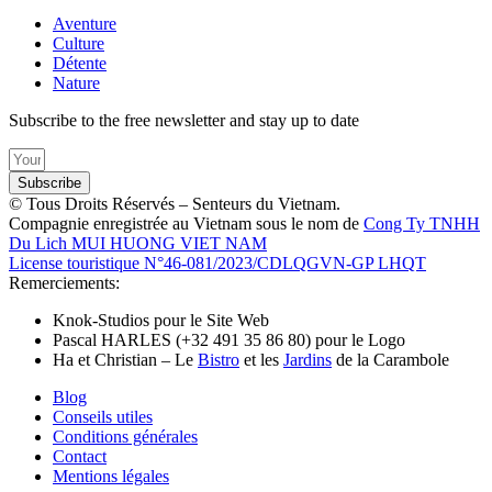
Aventure
Culture
Détente
Nature
Subscribe to the free newsletter and stay up to date
Subscribe
© Tous Droits Réservés – Senteurs du Vietnam.
Compagnie enregistrée au Vietnam sous le nom de
Cong Ty TNHH
Du Lich MUI HUONG VIET NAM
License touristique N°46-081/2023/CDLQGVN-GP LHQT
Remerciements:
Knok-Studios pour le Site Web
Pascal HARLES (+32 491 35 86 80) pour le Logo
Ha et Christian – Le
Bistro
et les
Jardins
de la Carambole
Blog
Conseils utiles
Conditions générales
Contact
Mentions légales