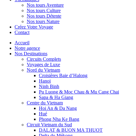
Nos tours Aventure
Nos tours Culture
Nos tours Détente
Nos tours Nature
Créez Votre Voyage
Contact
Accueil
Notre agence
Nos Destinations
Circuits Complets
Voyages de Luxe
Nord du Vietnam
Croisières Baie d’Halong
Hanoi
Ninh Binh
Pu Luong & Moc Chau & Mu Cang Chai
Sapa & Ha Giang
Centre du Vietnam
Hoi An & Da Nang
Hué
Phong Nha Ke Bang
Circuit Vietnam du Sud
DALAT & BUON MA THUOT
Delta du Mékong