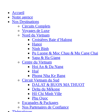
Accueil
Notre agence
Nos Destinations
Circuits Complets
Voyages de Luxe
Nord du Vietnam
Croisières Baie d’Halong
Hanoi
Ninh Binh
Pu Luong & Moc Chau & Mu Cang Chai
Sapa & Ha Giang
Centre du Vietnam
Hoi An & Da Nang
Hué
Phong Nha Ke Bang
Circuit Vietnam du Sud
DALAT & BUON MA THUOT
Delta du Mékong
Hô Chi Minh Ville
Phu Quoc
Escapades & Packages
Nos Partenaires de Confiance
Thématiques