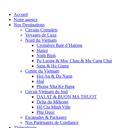
Accueil
Notre agence
Nos Destinations
Circuits Complets
Voyages de Luxe
Nord du Vietnam
Croisières Baie d’Halong
Hanoi
Ninh Binh
Pu Luong & Moc Chau & Mu Cang Chai
Sapa & Ha Giang
Centre du Vietnam
Hoi An & Da Nang
Hué
Phong Nha Ke Bang
Circuit Vietnam du Sud
DALAT & BUON MA THUOT
Delta du Mékong
Hô Chi Minh Ville
Phu Quoc
Escapades & Packages
Nos Partenaires de Confiance
Thématiques