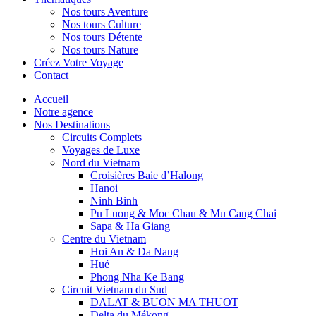
Nos tours Aventure
Nos tours Culture
Nos tours Détente
Nos tours Nature
Créez Votre Voyage
Contact
Accueil
Notre agence
Nos Destinations
Circuits Complets
Voyages de Luxe
Nord du Vietnam
Croisières Baie d’Halong
Hanoi
Ninh Binh
Pu Luong & Moc Chau & Mu Cang Chai
Sapa & Ha Giang
Centre du Vietnam
Hoi An & Da Nang
Hué
Phong Nha Ke Bang
Circuit Vietnam du Sud
DALAT & BUON MA THUOT
Delta du Mékong