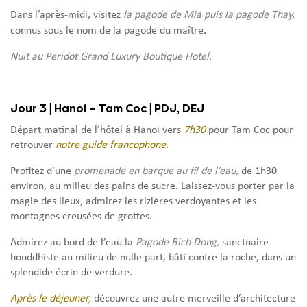
Dans l’après-midi, visitez
la pagode de Mia puis la pagode Thay,
.
connus sous le nom de la pagode du maître
Nuit au Peridot Grand Luxury Boutique Hotel.
Jour 3 | Hanoi – Tam Coc | PDJ, DEJ
Départ matinal de l’hôtel à Hanoi vers
7h30
pour Tam Coc pour
retrouver
notre guide francophone.
Profitez d’une
promenade en barque au fil de l’eau,
de 1h30
environ, au milieu des pains de sucre. Laissez-vous porter par la
magie des lieux, admirez les rizières verdoyantes et les
montagnes creusées de grottes.
Admirez au bord de l’eau la
Pagode Bich Dong,
sanctuaire
bouddhiste au milieu de nulle part, bâti contre la roche, dans un
splendide écrin de verdure.
Après le déjeuner,
découvrez une autre merveille d’architecture