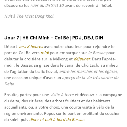
découvrez les
rues du district 10
avant de revenir à l’hôtel.
Nuit à The Myst Dong Khoi.
Jour 7 | Hô Chi Minh – Cai Bé | PDJ, DEJ, DIN
Départ
vers 8 heures
avec notre chauffeur pour rejoindre le
port de Cai Be vers
midi
pour embarquer sur
le Bassac
pour
débuter la croisière sur le Mékong et
déjeuner.
Dans l’après-
midi , le Bassac se glisse dans le canal de Chŭ Lách, au milieu
de l’agitation du trafic fluvial,
entre les marchés et les églises,
une occasion unique d’avoir un
aperçu de la vie très variée du
Delta.
Ensuite, partez pour une
visite à terre
et découvrir la campagne
du delta, des rizières, des arbres fruitiers et des habitants
accueillants, ou, à votre choix, une courte visite à vélo de la
région environnante. Repos sur le pont en profitant du coucher
du soleil puis
diner et nuit à bord du Bassac.