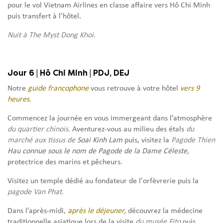
pour le vol Vietnam Airlines en classe affaire vers Hô Chi Minh
puis transfert à l’hôtel.
Nuit à The Myst Dong Khoi.
Jour 6 | Hô Chi Minh | PDJ, DEJ
Notre
guide francophone
vous retrouve à votre hôtel
vers 9
heures.
Commencez la journée en vous immergeant dans l’atmosphère
du quartier chinois.
Aventurez-vous au milieu des étals
du
marché aux tissus de
Soai Kinh Lam
puis, visitez la
Pagode Thien
Hau connue sous le nom de Pagode de la Dame Céleste,
protectrice des marins et pêcheurs.
Visitez un temple dédié au fondateur de l'orfèvrerie puis la
pagode Van Phat.
Dans l’après-midi,
après le déjeuner,
découvrez la médecine
traditionnelle asiatique lors de la visite
du musée Fito
puis