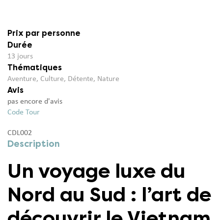
Prix par personne
Durée
13 jours
Thématiques
Aventure
,
Culture
,
Détente
,
Nature
Avis
pas encore d'avis
Code Tour
CDL002
Description
Un voyage luxe du
Nord au Sud : l’art de
découvrir le Vietnam