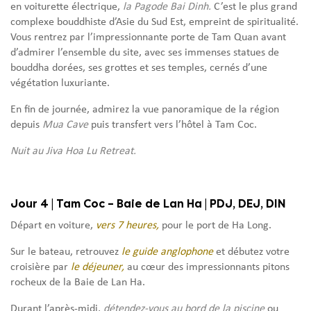
en voiturette électrique,
la Pagode Bai Dinh.
C’est le plus grand
complexe bouddhiste d’Asie du Sud Est, empreint de spiritualité.
Vous rentrez par l’impressionnante porte de Tam Quan avant
d’admirer l’ensemble du site, avec ses immenses statues de
bouddha dorées, ses grottes et ses temples, cernés d’une
végétation luxuriante.
En fin de journée, admirez la vue panoramique de la région
depuis
Mua Cave
puis transfert vers l’hôtel à Tam Coc.
Nuit au Jiva Hoa Lu Retreat.
Jour 4
| Tam Coc – Baie de Lan Ha | PDJ, DEJ, DIN
Départ en voiture,
vers 7 heures,
pour le port de Ha Long.
Sur le bateau, retrouvez
le guide anglophone
et débutez votre
croisière par
le
déjeuner,
au cœur des impressionnants pitons
rocheux de la Baie de Lan Ha.
Durant l’après-midi,
détendez-vous au bord de la piscine
ou