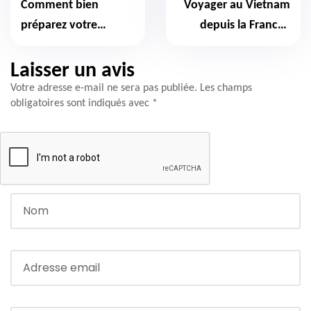
Comment bien
Voyager au Vietnam
préparez votre
depuis la France :
arrivée au Vietnam –
guide complet
séjour touristique ?
Laisser un avis
Votre adresse e-mail ne sera pas publiée.
Les champs
obligatoires sont indiqués avec
*