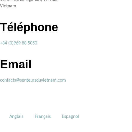
Vietnam
Téléphone
+84 (0)969 88 5050
Email
contacts@senteursduvietnam.com
Anglais
Français
Espagnol