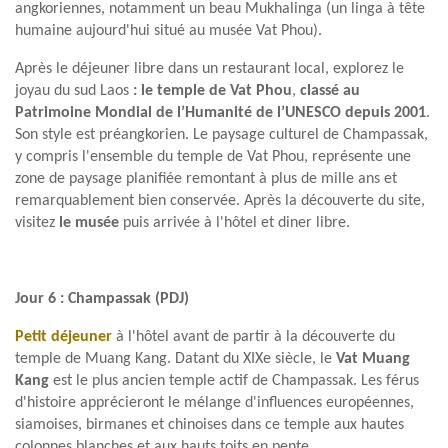
angkoriennes, notamment un beau Mukhalinga (un linga à tête
humaine aujourd'hui situé au musée Vat Phou).
Après le déjeuner libre dans un restaurant local, explorez le
joyau du sud Laos
: le temple de Vat Phou
,
classé au
Patrimoine Mondial de l’Humanité de l’UNESCO depuis 2001
.
Son style est préangkorien. Le paysage culturel de Champassak,
y compris l'ensemble du temple de Vat Phou, représente une
zone de paysage planifiée remontant à plus de mille ans et
remarquablement bien conservée. Après la découverte du site,
visitez
le musée
puis arrivée à l'hôtel et diner libre.
Jour 6 : Champassak (PDJ)
Petit déjeuner
à l'hôtel avant de partir à la découverte du
temple de Muang Kang. Datant du XIXe siècle, le
Vat Muang
Kang
est le plus ancien temple actif de Champassak. Les férus
d'histoire apprécieront le mélange d'influences européennes,
siamoises, birmanes et chinoises dans ce temple aux hautes
colonnes blanches et aux hauts toits en pente.