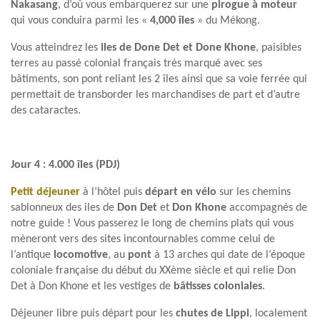
Nakasang
, d’où vous embarquerez sur une
pirogue à moteur
qui vous conduira parmi les «
4,000 îles
» du Mékong.
Vous atteindrez les
iles de Done Det et Done Khone
, paisibles
terres au passé colonial français très marqué avec ses
bâtiments, son pont reliant les 2 îles ainsi que sa voie ferrée qui
permettait de transborder les marchandises de part et d’autre
des cataractes.
Jour 4 : 4.000 îles
(PDJ)
Petit déjeuner
à l’hôtel puis
départ en vélo
sur les chemins
sablonneux des iles de
Don Det
et
Don Khone
accompagnés de
notre guide ! Vous passerez le long de chemins plats qui vous
mèneront vers des sites incontournables comme celui de
l’antique
locomotive
, au
pont
à 13 arches qui date de l’époque
coloniale française du début du XXème siècle et qui relie Don
Det à Don Khone et les vestiges de
bâtisses coloniales
.
Déjeuner libre puis départ pour les
chutes de Lippi
, localement