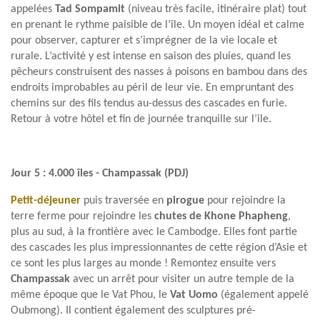
appelées
Tad Sompamit
(niveau très facile, itinéraire plat) tout
en prenant le rythme paisible de l’île. Un moyen idéal et calme
pour observer, capturer et s’imprégner de la vie locale et
rurale. L’activité y est intense en saison des pluies, quand les
pêcheurs construisent des nasses à poisons en bambou dans des
endroits improbables au péril de leur vie. En empruntant des
chemins sur des fils tendus au-dessus des cascades en furie.
Retour à votre hôtel et fin de journée tranquille sur l’ile.
Jour 5 :
4.000 îles - Champassak (PDJ)
Petit-déjeuner
puis traversée en
pirogue
pour rejoindre la
terre ferme pour rejoindre les
chutes de Khone Phapheng
,
plus au sud, à la frontière avec le Cambodge. Elles font partie
des cascades les plus impressionnantes de cette région d’Asie et
ce sont les plus larges au monde ! Remontez ensuite vers
Champassak
avec un arrêt pour visiter un autre temple de la
même époque que le Vat Phou, le
Vat Uomo
(également appelé
Oubmong). Il contient également des sculptures pré-